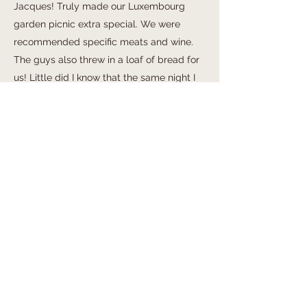
Jacques! Truly made our Luxembourg
garden picnic extra special. We were
recommended specific meats and wine.
The guys also threw in a loaf of bread for
us! Little did I know that the same night I
would get proposed to, so it made the day
even more special. We talked for almost
an hour and got to learn all about the food
products and the store. The customer
service was phenomenal. We will always
recommend this local shop and hope to
return some day!
Zoe Emmerman
LE PETIT JACQUES